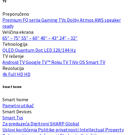
TV
Preporučeno
Premium FQ serija
Gaming TVs
Dolby Atmos
AWS speaker
ready
Veličina ekrana
65″ – 75″
55″ – 60″
40″ – 43″
24″ – 32″
Tehnologija
QLED Quantum Dot
LED
120/144 Hz
TV rešenje
Android TV
Google TV™
Roku TV
TiVo OS
Smart TV
Rezolucija
4k
Full HD
HD
Smart home
Smart home
Pametni utikač
Smart Devices
Smart Tvs
Za preduzeća
Digitroni
SHARP Global
Uslovi korišćenja
Politike privatnosti
Intellectual Property