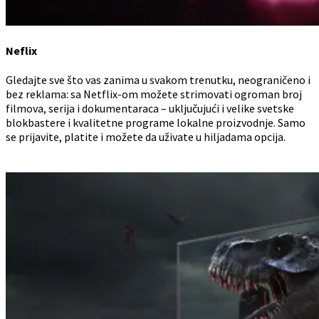
Neflix
Gledajte sve što vas zanima u svakom trenutku, neograničeno i
bez reklama: sa Netflix-om možete strimovati ogroman broj
filmova, serija i dokumentaraca – uključujući i velike svetske
blokbastere i kvalitetne programe lokalne proizvodnje. Samo
se prijavite, platite i možete da uživate u hiljadama opcija.