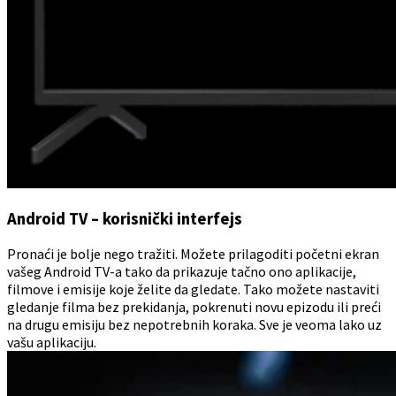
Android TV – korisnički interfejs
Pronaći je bolje nego tražiti. Možete prilagoditi početni ekran
vašeg Android TV-a tako da prikazuje tačno ono aplikacije,
filmove i emisije koje želite da gledate. Tako možete nastaviti
gledanje filma bez prekidanja, pokrenuti novu epizodu ili preći
na drugu emisiju bez nepotrebnih koraka. Sve je veoma lako uz
vašu aplikaciju.