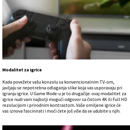
Modalitet za igrice
Kada povežete vašu konzolu sa konvencionalnim TV-om,
javljaju se nepotrebna odlaganja slike koja vas usporavaju pri
igranju igrice. U Game Mode-u je to drugačije: ovaj modalitet za
igrice nudi vam najbolji mogući odgovor sa čistom 4K ili Full HD
rezolucijom i prirodnim kontrastom. Vaše omiljene igrice će
vas iznova fascinirati i moći ćete još više da se udubite u njih.