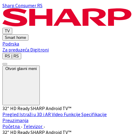
Sharp Consumer RS
TV
Smart home
Podrska
Za preduzeća
Digitroni
RS | RS
Otvori glavni meni
32″ HD Ready SHARP Android TV™
Pregled
Istraži u 3D i AR
Video
Funkcije
Specifikacije
Preuzimanja
Početna
Televizor
32″ HD Ready SHARP Android TV™