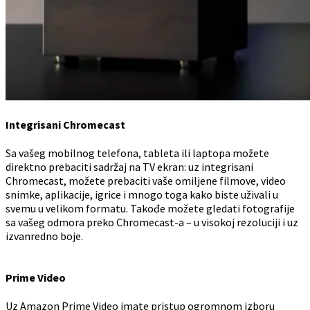
Integrisani Chromecast
Sa vašeg mobilnog telefona, tableta ili laptopa možete
direktno prebaciti sadržaj na TV ekran: uz integrisani
Chromecast, možete prebaciti vaše omiljene filmove, video
snimke, aplikacije, igrice i mnogo toga kako biste uživali u
svemu u velikom formatu. Takođe možete gledati fotografije
sa vašeg odmora preko Chromecast-a – u visokoj rezoluciji i uz
izvanredno boje.
Prime Video
Uz Amazon Prime Video imate pristup ogromnom izboru