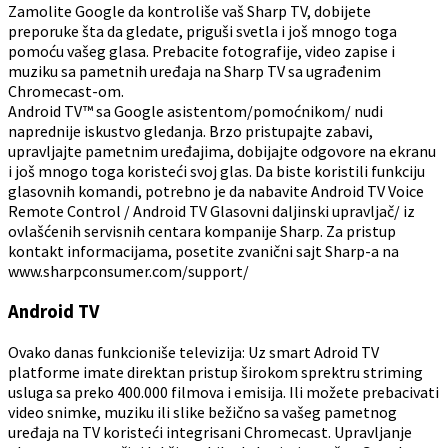
Zamolite Google da kontroliše vaš Sharp TV, dobijete
preporuke šta da gledate, priguši svetla i još mnogo toga
pomoću vašeg glasa. Prebacite fotografije, video zapise i
muziku sa pametnih uređaja na Sharp TV sa ugrađenim
Chromecast-om.
Android TV™ sa Google asistentom/pomoćnikom/ nudi
naprednije iskustvo gledanja. Brzo pristupajte zabavi,
upravljajte pametnim uređajima, dobijajte odgovore na ekranu
i još mnogo toga koristeći svoj glas. Da biste koristili funkciju
glasovnih komandi, potrebno je da nabavite Android TV Voice
Remote Control / Android TV Glasovni daljinski upravljač/ iz
ovlašćenih servisnih centara kompanije Sharp. Za pristup
kontakt informacijama, posetite zvanični sajt Sharp-a na
www.sharpconsumer.com/support/
Android TV
Ovako danas funkcioniše televizija: Uz smart Adroid TV
platforme imate direktan pristup širokom sprektru striming
usluga sa preko 400.000 filmova i emisija. Ili možete prebacivati
video snimke, muziku ili slike bežično sa vašeg pametnog
uređaja na TV koristeći integrisani Chromecast. Upravljanje