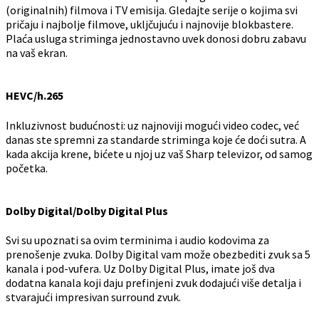
(originalnih) filmova i TV emisija. Gledajte serije o kojima svi
pričaju i najbolje filmove, ukljčujuću i najnovije blokbastere.
Plaća usluga striminga jednostavno uvek donosi dobru zabavu
na vaš ekran.
HEVC/h.265
Inkluzivnost budućnosti: uz najnoviji mogući video codec, već
danas ste spremni za standarde striminga koje će doći sutra. A
kada akcija krene, bićete u njoj uz vaš Sharp televizor, od samog
početka.
Dolby Digital/Dolby Digital Plus
Svi su upoznati sa ovim terminima i audio kodovima za
prenošenje zvuka. Dolby Digital vam može obezbediti zvuk sa 5
kanala i pod-vufera. Uz Dolby Digital Plus, imate još dva
dodatna kanala koji daju prefinjeni zvuk dodajući više detalja i
stvarajući impresivan surround zvuk.