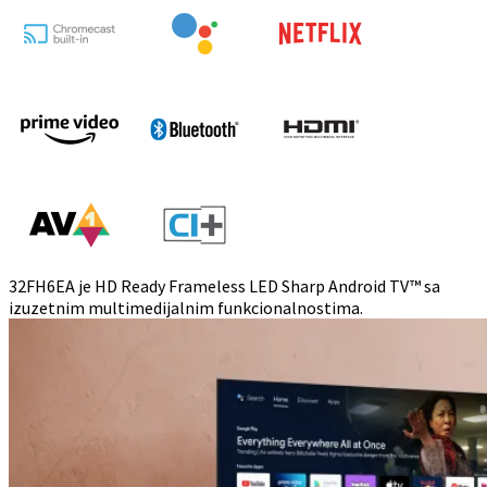
32FH6EA je HD Ready Frameless LED Sharp Android TV™ sa
izuzetnim multimedijalnim funkcionalnostima.