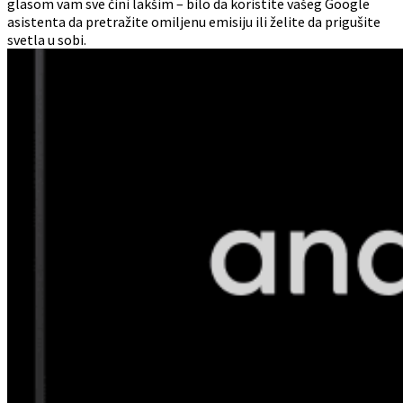
glasom vam sve čini lakšim – bilo da koristite vašeg Google
asistenta da pretražite omiljenu emisiju ili želite da prigušite
svetla u sobi.