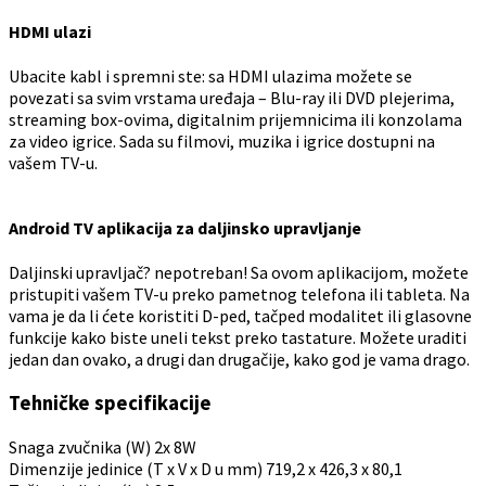
HDMI ulazi
Ubacite kabl i spremni ste: sa HDMI ulazima možete se
povezati sa svim vrstama uređaja – Blu-ray ili DVD plejerima,
streaming box-ovima, digitalnim prijemnicima ili konzolama
za video igrice. Sada su filmovi, muzika i igrice dostupni na
vašem TV-u.
Android TV aplikacija za daljinsko upravljanje
Daljinski upravljač? nepotreban! Sa ovom aplikacijom, možete
pristupiti vašem TV-u preko pametnog telefona ili tableta. Na
vama je da li ćete koristiti D-ped, tačped modalitet ili glasovne
funkcije kako biste uneli tekst preko tastature. Možete uraditi
jedan dan ovako, a drugi dan drugačije, kako god je vama drago.
Tehničke specifikacije
Snaga zvučnika (W)
2x 8W
Dimenzije jedinice (T x V x D u mm)
719,2 x 426,3 x 80,1