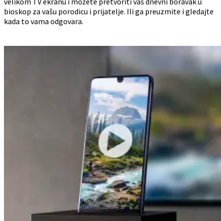
velikom TV ekranu i možete pretvoriti vaš dnevni boravak u
bioskop za vašu porodicu i prijatelje. Ili ga preuzmite i gledajte
kada to vama odgovara.