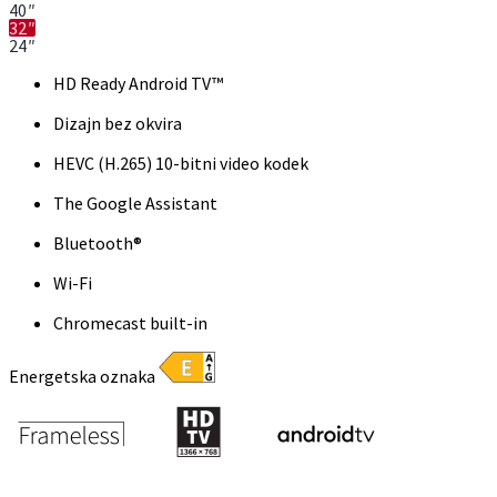
40″
32″
24″
HD Ready Android TV™
Dizajn bez okvira
HEVC (H.265) 10-bitni video kodek
The Google Assistant
Bluetooth®
Wi-Fi
Chromecast built-in
Energetska oznaka