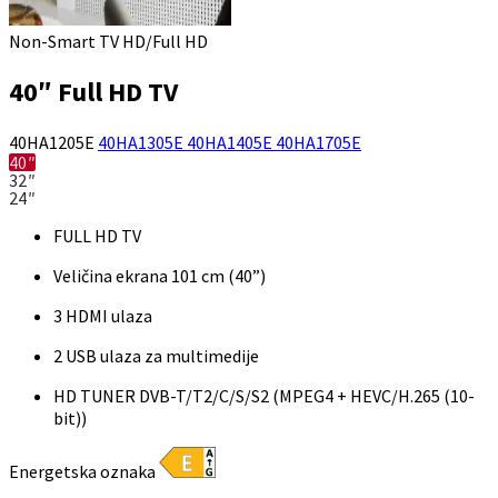
Non-Smart TV HD/Full HD
40″ Full HD TV
40HA1205E
40HA1305E
40HA1405E
40HA1705E
40″
32″
24″
FULL HD TV
Veličina ekrana 101 cm (40”)
3 HDMI ulaza
2 USB ulaza za multimedije
HD TUNER DVB-T/T2/C/S/S2 (MPEG4 + HEVC/H.265 (10-
bit))
Energetska oznaka