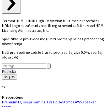
Termini HDMI, HDMI High-Definition Multimedia Interface i
HDMI Logo su zaštitni znaci ili registrovani zaštitni znaci HDMI
Licensing Administrator, Inc.
Specifikacije proizvoda mogu biti promenjene bez prethodnog
obaveštenja.
Naši proizvodi ne sadrže živu i olovo (sadržaj žive 0,0%, sadržaj
olova 0%)
Podrska
RS | RS
TV
Preporučeno
Premium FQ serija
Gaming TVs
Dolby Atmos
AWS speaker
ready