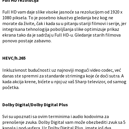
Full HD rezolucija
Full HD vam daje slike visoke jasnoće sa rezolucijom od 1920 x
1080 piksela. To je posebno iskustvo gledanja bez kog ne
morate da živite, čak i kada su u pitanju stariji filmovi i serije, jer
integrisana tehnologija poboljšanja slike optimizuje prikaz
ekrana tako da je sadržaj u Full HD-u. Gledanje starih filmova
ponovo postaje zabavno.
HEVC/h.265
Inkluzivnost budućnosti: uz najnoviji mogući video codec, već
danas ste spremni za standarde striminga koje će doći sutra. A
kada akcija krene, bićete u njoj uz vaš Sharp televizor, od samog
početka.
Dolby Digital/Dolby Digital Plus
Svi su upoznati sa ovim terminima i audio kodovima za
prenošenje zvuka. Dolby Digital vam može obezbediti zvuk sa 5
kanala i pod-vufera. Uz Dolby Digital Plus, imate još dva