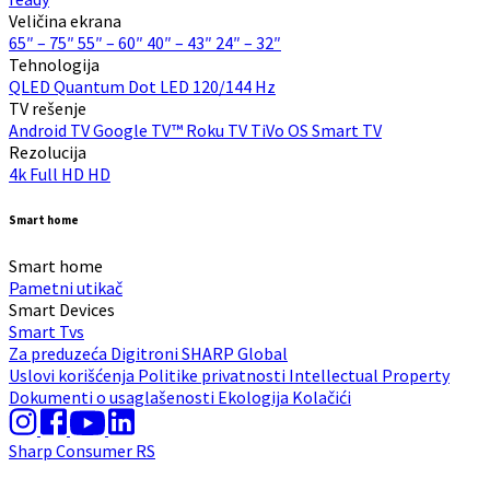
Veličina ekrana
65″ – 75″
55″ – 60″
40″ – 43″
24″ – 32″
Tehnologija
QLED Quantum Dot
LED
120/144 Hz
TV rešenje
Android TV
Google TV™
Roku TV
TiVo OS
Smart TV
Rezolucija
4k
Full HD
HD
Smart home
Smart home
Pametni utikač
Smart Devices
Smart Tvs
Za preduzeća
Digitroni
SHARP Global
Uslovi korišćenja
Politike privatnosti
Intellectual Property
Dokumenti o usaglašenosti
Ekologija
Kolačići
Sharp Consumer RS