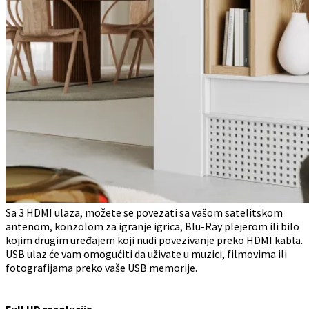
Sa 3 HDMI ulaza, možete se povezati sa vašom satelitskom
antenom, konzolom za igranje igrica, Blu-Ray plejerom ili bilo
kojim drugim uređajem koji nudi povezivanje preko HDMI kabla.
USB ulaz će vam omogućiti da uživate u muzici, filmovima ili
fotografijama preko vaše USB memorije.