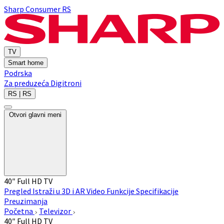
Sharp Consumer RS
TV
Smart home
Podrska
Za preduzeća
Digitroni
RS | RS
Otvori glavni meni
40″ Full HD TV
Pregled
Istraži u 3D i AR
Video
Funkcije
Specifikacije
Preuzimanja
Početna
Televizor
40″ Full HD TV