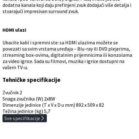
dodatna kanala koji daju prefinjeni zvuk dodajući više detalja i
stvarajući impresivan surround zvuk.
HDMI ulazi
Ubacite kabl i spremni ste: sa HDMI ulazima možete se
povezati sa svim vrstama uređaja – Blu-ray ili DVD plejerima,
streaming box-ovima, digitalnim prijemnicima ili konzolama
za video igrice. Sada su filmovi, muzika i igrice dostupni na
vašem TV-u.
Tehničke specifikacije
Zvučnik
2
Snaga zvučnika (W)
2x8W
Dimenzije jedinice (T x V x D u mm)
892 x 509 x 82
Težina jedinice (kg)
5,7
Sve specifikacije