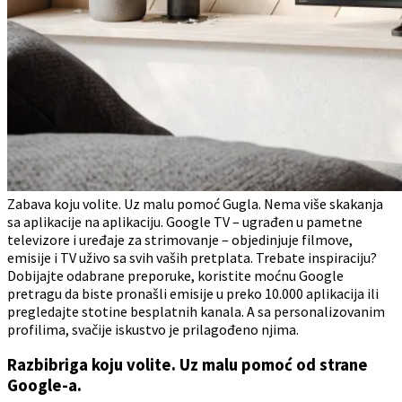
Zabava koju volite. Uz malu pomoć Gugla. Nema više skakanja
sa aplikacije na aplikaciju. Google TV – ugrađen u pametne
televizore i uređaje za strimovanje – objedinjuje filmove,
emisije i TV uživo sa svih vaših pretplata. Trebate inspiraciju?
Dobijajte odabrane preporuke, koristite moćnu Google
pretragu da biste pronašli emisije u preko 10.000 aplikacija ili
pregledajte stotine besplatnih kanala. A sa personalizovanim
profilima, svačije iskustvo je prilagođeno njima.
Razbibriga koju volite. Uz malu pomoć od strane
Google-a.