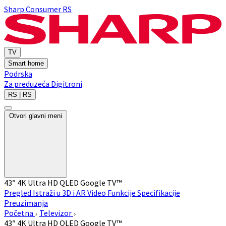
Sharp Consumer RS
TV
Smart home
Podrska
Za preduzeća
Digitroni
RS | RS
Otvori glavni meni
43″ 4K Ultra HD QLED Google TV™
Pregled
Istraži u 3D i AR
Video
Funkcije
Specifikacije
Preuzimanja
Početna
Televizor
43″ 4K Ultra HD QLED Google TV™