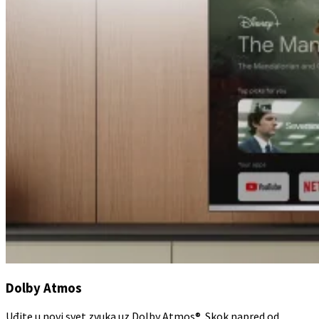
Dolby Atmos
Uđite u novi svet zvuka uz Dolby Atmos®. Skok napred od