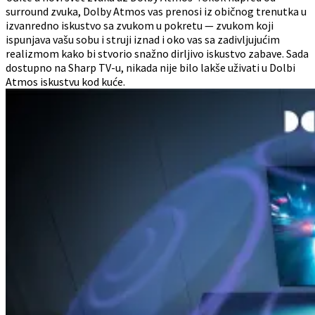
surround zvuka, Dolby Atmos vas prenosi iz običnog trenutka u
izvanredno iskustvo sa zvukom u pokretu — zvukom koji
ispunjava vašu sobu i struji iznad i oko vas sa zadivljujućim
realizmom kako bi stvorio snažno dirljivo iskustvo zabave. Sada
dostupno na Sharp TV-u, nikada nije bilo lakše uživati u Dolbi
Atmos iskustvu kod kuće.