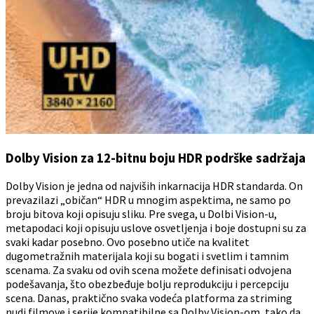
Dolby Vision za 12-bitnu boju HDR podrške sadržaja
Dolby Vision je jedna od najviših inkarnacija HDR standarda. On
prevazilazi „običan“ HDR u mnogim aspektima, ne samo po
broju bitova koji opisuju sliku. Pre svega, u Dolbi Vision-u,
metapodaci koji opisuju uslove osvetljenja i boje dostupni su za
svaki kadar posebno. Ovo posebno utiče na kvalitet
dugometražnih materijala koji su bogati i svetlim i tamnim
scenama. Za svaku od ovih scena možete definisati odvojena
podešavanja, što obezbeđuje bolju reprodukciju i percepciju
scena. Danas, praktično svaka vodeća platforma za striming
nudi filmove i serije kompatibilne sa Dolby Vision-om, tako da