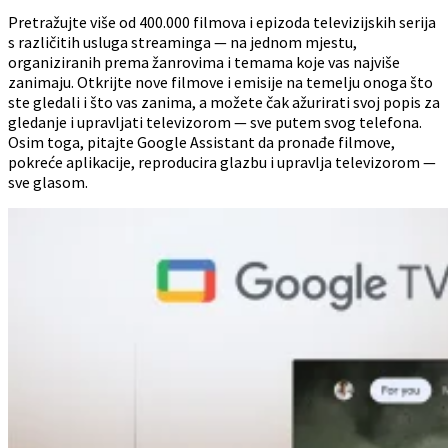
Pretražujte više od 400.000 filmova i epizoda televizijskih serija
s različitih usluga streaminga — na jednom mjestu,
organiziranih prema žanrovima i temama koje vas najviše
zanimaju. Otkrijte nove filmove i emisije na temelju onoga što
ste gledali i što vas zanima, a možete čak ažurirati svoj popis za
gledanje i upravljati televizorom — sve putem svog telefona.
Osim toga, pitajte Google Assistant da pronađe filmove,
pokreće aplikacije, reproducira glazbu i upravlja televizorom —
sve glasom.