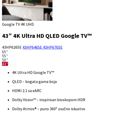
Google TV 4K UHD
43″ 4K Ultra HD QLED Google TV™
43HP6265E
43HP6465E
43HP6765E
65″
55″
50″
43″
4K Ultra HD Google TV™
QLED – bogata gama boja
HDMI 2.1 sa eARC
Dolby Vision™ – inspirisan bioskopom HDR
Dolby Atmos® – puno 360° zvučno iskustvo