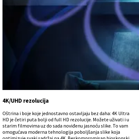
4K/UHD rezolucija
Oštrina i boje koje jednostavno ostavljaju bez daha: 4K Ultra
HD je četiri puta bolji od full HD rezolucije. Možete uživati i u
starim filmovima uz do sada noviđenu jasnoću slike. To vam
omogućava moderna tehnologija poboljšanja slike koja
optimizuje svaki sadržaj na 4K. Beskompromisan bioskopski