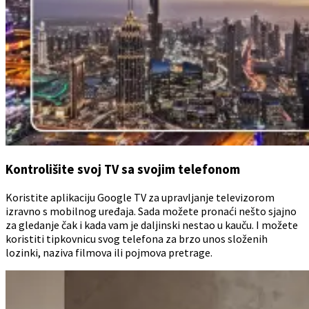
Kontrolišite svoj TV sa svojim telefonom
Koristite aplikaciju Google TV za upravljanje televizorom
izravno s mobilnog uređaja. Sada možete pronaći nešto sjajno
za gledanje čak i kada vam je daljinski nestao u kauču. I možete
koristiti tipkovnicu svog telefona za brzo unos složenih
lozinki, naziva filmova ili pojmova pretrage.