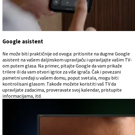
Google asistent
Ne može biti praktičnije od ovoga: pritisnite na dugme Google
asistent na vašem daljinskom upravljaču i upravljajte vašim TV-
om putem glasa. Na primer, pitajte Google da vam prikaže
trilere ili da vam otvori igrice za više igrača. Čak i povezani
pametni uređaji u vašem domu, poput svetala, mogu biti
kontrolisani glasom. Takođe možete koristiti vaš TV da
upravljate zadacima, proveravate svoj kalendar, pristupite
informacijama, itd.