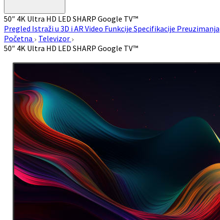
50″ 4K Ultra HD LED SHARP Google TV™
Pregled
Istraži u 3D i AR
Video
Funkcije
Specifikacije
Preuzimanja
Početna
Televizor
50″ 4K Ultra HD LED SHARP Google TV™