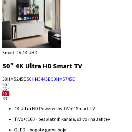
Smart TV 4K UHD
50″ 4K Ultra HD Smart TV
50HM5245E
50HM5445E
50HM5745E
65″
55″
50″
43″
4K Ultra HD Powered by TiVo™ Smart TV
TiVo+: 160+ besplatnih kanala, uživo i na zahtev
QLED – bogata gama boja