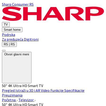
Sharp Consumer RS
TV
Smart home
Podrska
Za preduzeća
Digitroni
RS | RS
Otvori glavni meni
50″ 4K Ultra HD Smart TV
Pregled
Istraži u 3D i AR
Video
Funkcije
Specifikacije
Preuzimanja
Početna
Televizor
50″ 4K Ultra HD Smart TV