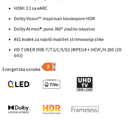
HDMI 2.1 sa eARC
Dolby Vision™: inspirisan bioskopom HDR
Dolby Atmos®: puno 360° zvučno iskustvo
AV1 kodek za najviši kvalitet strimovanja slike
HD TUNER DVB-T/T2/C/S/S2 (MPEG4 + HEVC/H.265 (10-
bit))
Energetska oznaka