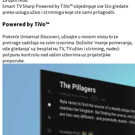
za upotrebu.
Smart TV Sharp Powered by TiVo™ objedinjuje sve što gledate
preko usluga uživo i striminga koje ste sami prilagodili.
Powered by TiVo™
Pokreće Universal Discoveri, uživajte u novom nivou brze
pretrage sadržaja na svim izvorima. Doživite ‘manje pomeranja,
više gledanja’ uz besplatnu TV, TV uživo i striming, nudeći
potpunu kontrolu nad vašim izborima uz prijateljske
preporuke.