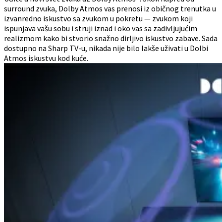
surround zvuka, Dolby Atmos vas prenosi iz običnog trenutka u
izvanredno iskustvo sa zvukom u pokretu — zvukom koji
ispunjava vašu sobu i struji iznad i oko vas sa zadivljujućim
realizmom kako bi stvorio snažno dirljivo iskustvo zabave. Sada
dostupno na Sharp TV-u, nikada nije bilo lakše uživati u Dolbi
Atmos iskustvu kod kuće.