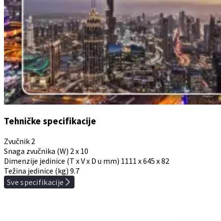
Tehničke specifikacije
Zvučnik
2
Snaga zvučnika (W)
2 x 10
Dimenzije jedinice (T x V x D u mm)
1111 x 645 x 82
Težina jedinice (kg)
9.7
Sve specifikacije