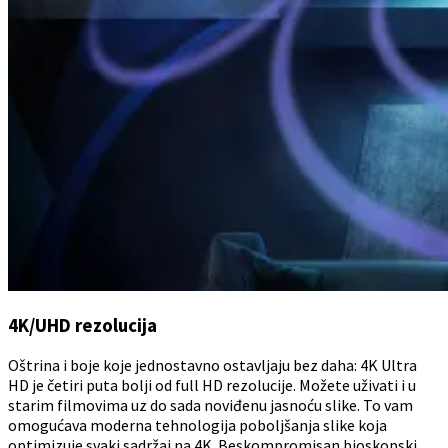
4K/UHD rezolucija
Oštrina i boje koje jednostavno ostavljaju bez daha: 4K Ultra
HD je četiri puta bolji od full HD rezolucije. Možete uživati i u
starim filmovima uz do sada noviđenu jasnoću slike. To vam
omogućava moderna tehnologija poboljšanja slike koja
optimizuje svaki sadržaj na 4K. Beskompromisan bioskopski