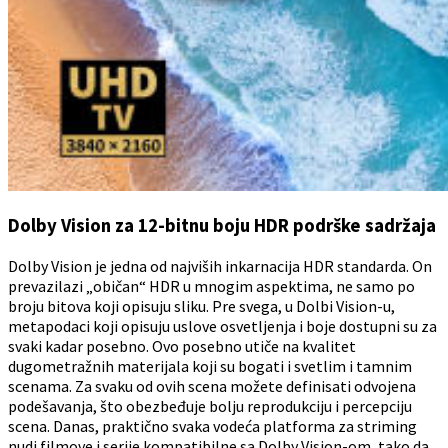
Dolby Vision za 12-bitnu boju HDR podrške sadržaja
Dolby Vision je jedna od najviših inkarnacija HDR standarda. On
prevazilazi „običan“ HDR u mnogim aspektima, ne samo po
broju bitova koji opisuju sliku. Pre svega, u Dolbi Vision-u,
metapodaci koji opisuju uslove osvetljenja i boje dostupni su za
svaki kadar posebno. Ovo posebno utiče na kvalitet
dugometražnih materijala koji su bogati i svetlim i tamnim
scenama. Za svaku od ovih scena možete definisati odvojena
podešavanja, što obezbeđuje bolju reprodukciju i percepciju
scena. Danas, praktično svaka vodeća platforma za striming
nudi filmove i serije kompatibilne sa Dolby Vision-om, tako da