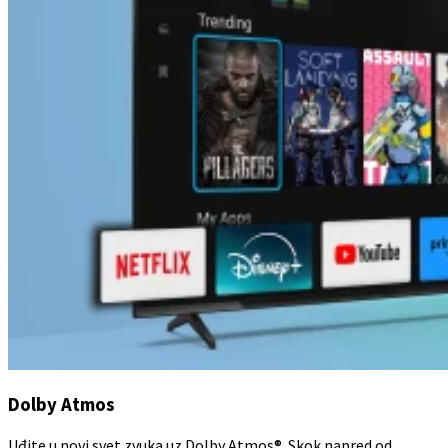
Dolby Atmos
Uđite u novi svet zvuka uz Dolby Atmos®. Skok napred od