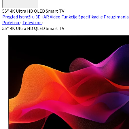
55″ 4K Ultra HD QLED Smart TV
Pregled
Istraži u 3D i AR
Video
Funkcije
Specifikacije
Preuzimanja
Početna
Televizor
55″ 4K Ultra HD QLED Smart TV