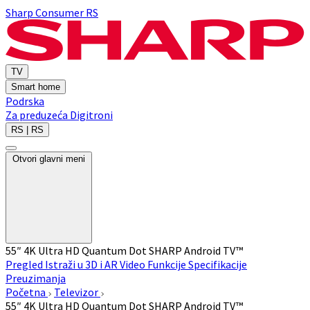
Sharp Consumer RS
TV
Smart home
Podrska
Za preduzeća
Digitroni
RS | RS
Otvori glavni meni
55″ 4K Ultra HD Quantum Dot SHARP Android TV™
Pregled
Istraži u 3D i AR
Video
Funkcije
Specifikacije
Preuzimanja
Početna
Televizor
55″ 4K Ultra HD Quantum Dot SHARP Android TV™