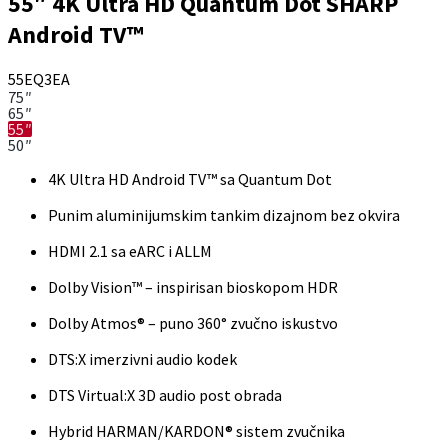
55″ 4K Ultra HD Quantum Dot SHARP
Android TV™
55EQ3EA
75″
65″
55″
50″
4K Ultra HD Android TV™ sa Quantum Dot
Punim aluminijumskim tankim dizajnom bez okvira
HDMI 2.1 sa eARC i ALLM
Dolby Vision™ – inspirisan bioskopom HDR
Dolby Atmos® – puno 360° zvučno iskustvo
DTS:X imerzivni audio kodek
DTS Virtual:X 3D audio post obrada
Hybrid HARMAN/KARDON® sistem zvučnika