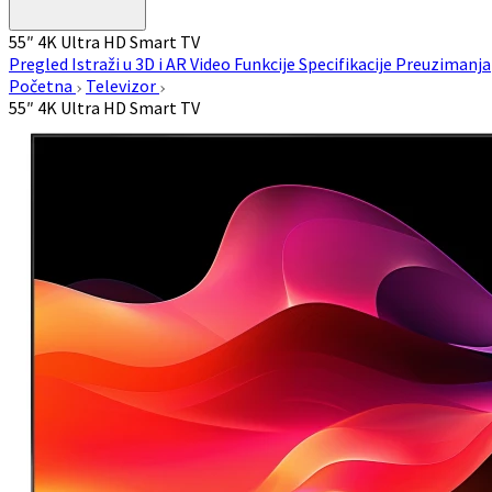
55″ 4K Ultra HD Smart TV
Pregled
Istraži u 3D i AR
Video
Funkcije
Specifikacije
Preuzimanja
Početna
Televizor
55″ 4K Ultra HD Smart TV