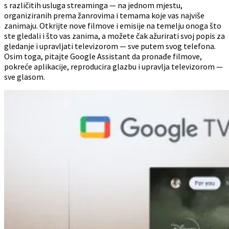
s različitih usluga streaminga — na jednom mjestu,
organiziranih prema žanrovima i temama koje vas najviše
zanimaju. Otkrijte nove filmove i emisije na temelju onoga što
ste gledali i što vas zanima, a možete čak ažurirati svoj popis za
gledanje i upravljati televizorom — sve putem svog telefona.
Osim toga, pitajte Google Assistant da pronađe filmove,
pokreće aplikacije, reproducira glazbu i upravlja televizorom —
sve glasom.