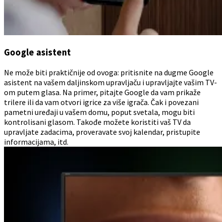
Google asistent
Ne može biti praktičnije od ovoga: pritisnite na dugme Google
asistent na vašem daljinskom upravljaču i upravljajte vašim TV-
om putem glasa. Na primer, pitajte Google da vam prikaže
trilere ili da vam otvori igrice za više igrača. Čak i povezani
pametni uređaji u vašem domu, poput svetala, mogu biti
kontrolisani glasom. Takođe možete koristiti vaš TV da
upravljate zadacima, proveravate svoj kalendar, pristupite
informacijama, itd.