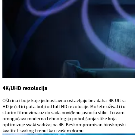
4K/UHD rezolucija
Oštrina i boje koje jednostavno ostavljaju bez daha: 4K Ultra
HD je četiri puta bolji od full HD rezolucije. Možete uživati i u
starim filmovima uz do sada noviđenu jasnoću slike. To vam
omogućava moderna tehnologija poboljšanja slike koja
optimizuje svaki sadržaj na 4K. Beskompromisan bioskopski
kvalitet svakog trenutka u vašem domu.