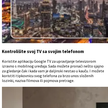
Kontrolišite svoj TV sa svojim telefonom
Koristite aplikaciju Google TV za upravljanje televizorom
izravno s mobilnog uređaja. Sada možete pronaći nešto sjajno
za gledanje čak i kada vam je daljinski nestao u kauču. I možete
koristiti tipkovnicu svog telefona za brzo unos složenih
lozinki, naziva filmova ili pojmova pretrage.