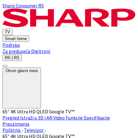
Sharp Consumer RS
TV
Smart home
Podrska
Za preduzeća
Digitroni
RS | RS
Otvori glavni meni
65″ 4K Ultra HD QLED Google TV™
Pregled
Istraži u 3D i AR
Video
Funkcije
Specifikacije
Preuzimanja
Početna
Televizor
65″ 4K Ultra HD QLED Google TV™