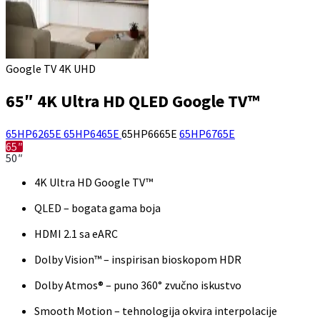
Google TV 4K UHD
65″ 4K Ultra HD QLED Google TV™
65HP6265E
65HP6465E
65HP6665E
65HP6765E
65″
50″
4K Ultra HD Google TV™
QLED – bogata gama boja
HDMI 2.1 sa eARC
Dolby Vision™ – inspirisan bioskopom HDR
Dolby Atmos® – puno 360° zvučno iskustvo
Smooth Motion – tehnologija okvira interpolacije