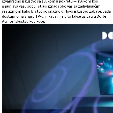
izvanredno iskustvo sa zvukom u pokretu — zvukom koji
ispunjava vašu sobu i struji iznad i oko vas sa zadivljujućim
realizmom kako bi stvorio snažno dirljivo iskustvo zabave. Sada
dostupno na Sharp TV-u, nikada nije bilo lakše uživati u Dolbi
Atmos iskustvu kod kuće.