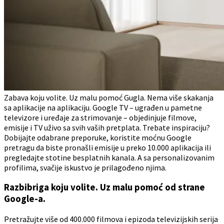
Zabava koju volite. Uz malu pomoć Gugla. Nema više skakanja
sa aplikacije na aplikaciju. Google TV – ugrađen u pametne
televizore i uređaje za strimovanje – objedinjuje filmove,
emisije i TV uživo sa svih vaših pretplata. Trebate inspiraciju?
Dobijajte odabrane preporuke, koristite moćnu Google
pretragu da biste pronašli emisije u preko 10.000 aplikacija ili
pregledajte stotine besplatnih kanala. A sa personalizovanim
profilima, svačije iskustvo je prilagođeno njima.
Razbibriga koju volite. Uz malu pomoć od strane
Google-a.
Pretražujte više od 400.000 filmova i epizoda televizijskih serija