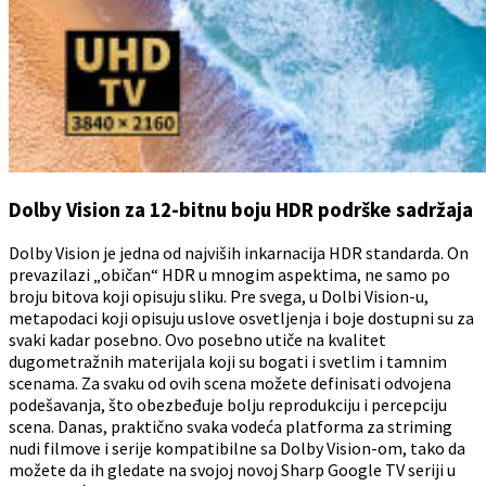
Dolby Vision za 12-bitnu boju HDR podrške sadržaja
Dolby Vision je jedna od najviših inkarnacija HDR standarda. On
prevazilazi „običan“ HDR u mnogim aspektima, ne samo po
broju bitova koji opisuju sliku. Pre svega, u Dolbi Vision-u,
metapodaci koji opisuju uslove osvetljenja i boje dostupni su za
svaki kadar posebno. Ovo posebno utiče na kvalitet
dugometražnih materijala koji su bogati i svetlim i tamnim
scenama. Za svaku od ovih scena možete definisati odvojena
podešavanja, što obezbeđuje bolju reprodukciju i percepciju
scena. Danas, praktično svaka vodeća platforma za striming
nudi filmove i serije kompatibilne sa Dolby Vision-om, tako da
možete da ih gledate na svojoj novoj Sharp Google TV seriji u